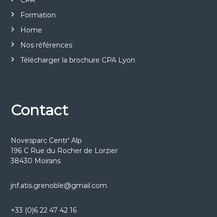
CPA
Formation
Home
Nos références
Télécharger la brochure CPA Lyon
Contact
Novesparc Centr' Alp
196 C Rue du Rocher de Lorzier
38430 Moirans
jnf.atis.grenoble@gmail.com
+33 (0)6 22 47 42 16