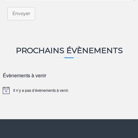
Envoyer
PROCHAINS ÉVÈNEMENTS
Évènements à venir
Il n’y a pas d’évènements à venir.
N
o
t
i
c
e