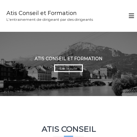
A
l
Atis Conseil et Formation
l
L'entrainement de dirigeant par des dirigeants
e
r
a
u
c
o
ATIS CONSEIL ET FORMATION
n
t
Lire la suite
e
n
u
ATIS CONSEIL