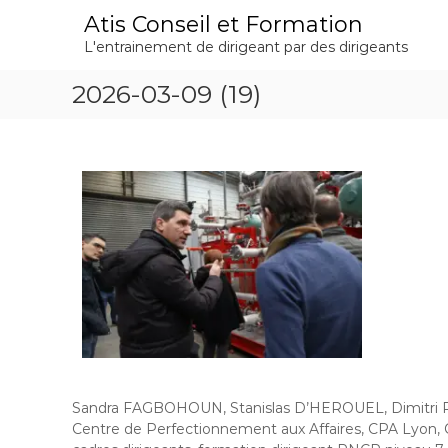
A
Atis Conseil et Formation
l
L'entrainement de dirigeant par des dirigeants
l
e
2026-03-09 (19)
r
a
u
c
o
n
t
e
n
u
Sandra FAGBOHOUN, Stanislas D’HEROUEL, Dimitri
Centre de Perfectionnement aux Affaires, CPA Lyon, C