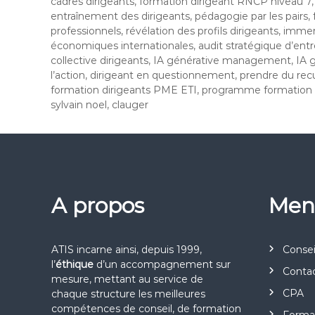
cadres dirigeants, formation dirigeant RNCP niveau 7, t
entraînement des dirigeants, pédagogie par les pairs, f
professionnels, révélation des profils dirigeants, imme
économiques internationales, audit stratégique d’entrep
collective dirigeants, IA générative management, IA gé
l’action, dirigeant en questionnement, prendre du recu
formation dirigeants PME ETI, programme formation dir
sylvain noel, clauger
A propos
Men
ATIS incarne ainsi, depuis 1999,
Consei
l’
éthique
d’un accompagnement sur
Conta
mesure, mettant au service de
CPA
chaque structure les meilleures
compétences de conseil, de formation
Forma