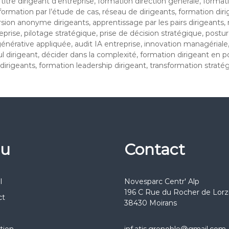
itre dirigeant d’entreprise, formation direction générale, format
ormation par l’étude de cas, réseau de dirigeants, formation diri
rsion anonyme dirigeants, apprentissage par les pairs dirigeants,
rise, pilotage stratégique, prise de décision stratégique, posture
nérative appliquée, audit IA entreprise, innovation managériale,
l dirigeant, décider dans la complexité, formation dirigeant en p
igeants, formation leadership dirigeant, transformation stratég
u
Contact
l
Novesparc Centr' Alp
196 C Rue du Rocher de Lorz
ct
38430 Moirans
tion
jnf.atis.grenoble@gmail.com