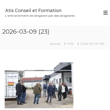
A
l
Atis Conseil et Formation
l
L'entrainement de dirigeant par des dirigeants
e
r
a
2026-03-09 (23)
u
c
o
Accueil
CPA
2026-03-09 (23)
n
t
e
n
u