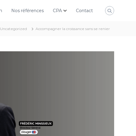
n
Nos références
CPA
Contact
Uncategorized
Accompagner la croissance sans se renier