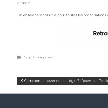
pensée.
Un enseignement utile pour toutes les organisations co
,
Blog
Uncategorized
N
Comment innover en stratégie ? L’exemple Pora
a
v