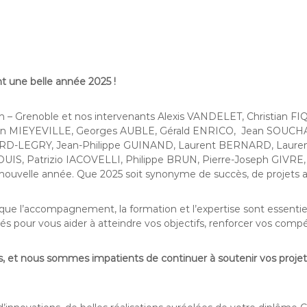
t une belle année 2025 !
yon – Grenoble et nos intervenants Alexis VANDELET, Christia
 MIEYEVILLE, Georges AUBLE, Gérald ENRICO, Jean SOUCHAL
RD-LEGRY, Jean-Philippe GUINAND, Laurent BERNARD, Lauren
OUIS, Patrizio IACOVELLI, Philippe BRUN, Pierre-Joseph GIVR
 nouvelle année. Que 2025 soit synonyme de succès, de projets a
ue l’accompagnement, la formation et l’expertise sont essentiel
és pour vous aider à atteindre vos objectifs, renforcer vos comp
ns, et nous sommes impatients de continuer à soutenir vos proj