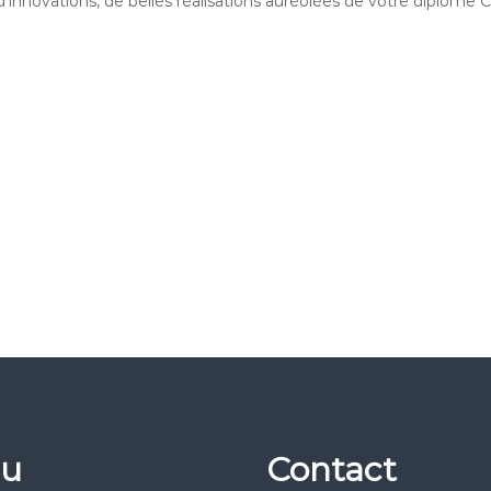
d’innovations, de belles réalisations auréolées de votre diplôme 
u
Contact