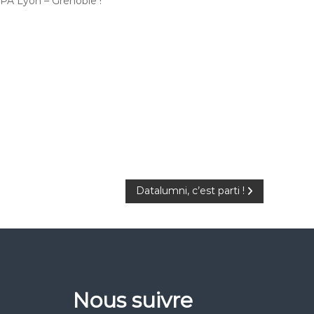
CPA Lyon – Grenoble !
Datalumni, c’est parti !
Nous suivre