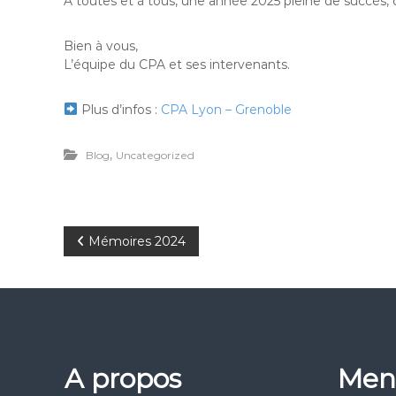
À toutes et à tous, une année 2025 pleine de succès, 
Bien à vous,
L’équipe du CPA et ses intervenants.
Plus d’infos :
CPA Lyon – Grenoble
,
Blog
Uncategorized
N
Mémoires 2024
a
v
i
A propos
Men