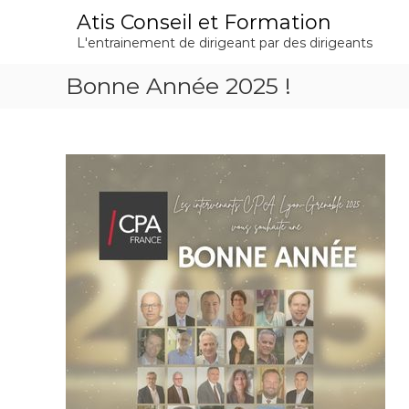
A
Atis Conseil et Formation
l
L'entrainement de dirigeant par des dirigeants
l
e
Bonne Année 2025 !
r
a
u
c
o
n
t
e
n
u