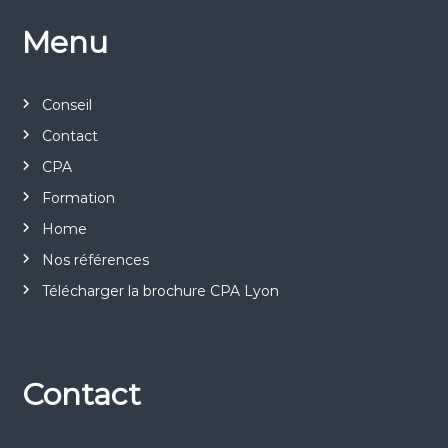
e
Menu
l
Conseil
’
Contact
a
CPA
Formation
r
Home
t
Nos références
Télécharger la brochure CPA Lyon
i
c
l
Contact
e