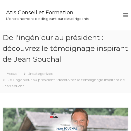
A
l
Atis Conseil et Formation
l
L'entrainement de dirigeant par des dirigeants
e
r
a
De l’ingénieur au président :
u
c
découvrez le témoignage inspirant
o
de Jean Souchal
n
t
e
Accueil
Uncategorized
n
De l’ingénieur au président : découvrez le témoignage inspirant de
u
Jean Souchal