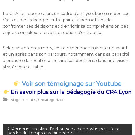
Le CPA lui apporte alors un cadre d’analyse, basé sur des cas
réels et des échanges entre pairs, lui permettant de
confronter ses décisions et d’enrichir sa compréhension des
enjeux complexes liés à la direction d’entreprise.
Selon ses propres mots, cette expérience marque un avant
et un après dans son parcours, notamment dans sa capacité
à prendre du recul et à inscrire ses décisions dans une vision
stratégique durable.
Voir son témoignage sur Youtube
En savoir plus sur la pédagogie du CPA Lyon
,
,
Blog
Portraits
Uncategorized
N
Pourquoi un plan d’action sans diagnostic peut faire
perdre du temps aux dirigeants