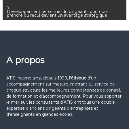
a
Développement personnel du dirigeant : pourquoi
prendre du recul devient un avantage stratégique
v
i
g
A propos
a
t
ATIS incarne ainsi, depuis 1999, l’
éthique
d’un
i
accompagnement sur mesure, mettant au service de
chaque structure les meilleures compétences de conseil,
de formation et d’accompagnement. Pour vous apporter
o
le meilleur, les consultants d’ATIS ont tous une double
expertise d’anciens dirigeants d’entreprises et
n
d’enseignants en grandes écoles.
d