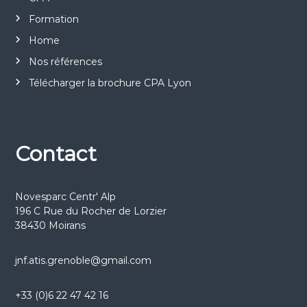
t
n
Formation
Home
d
Nos références
e
Télécharger la brochure CPA Lyon
v
u
Contact
e
Novesparc Centr' Alp
s
196 C Rue du Rocher de Lorzier
38430 Moirans
É
jnf.atis.grenoble@gmail.com
v
è
+33 (0)6 22 47 42 16