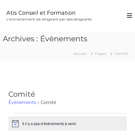
A
l
Atis Conseil et Formation
l
L'entrainement de dirigeant par des dirigeants
e
r
a
Archives :
Évènements
u
c
o
Accueil
Pages
Comité
n
t
e
n
u
Comité
Évènements
Comité
É
Il n’y a pas d’évènements à venir.
N
o
v