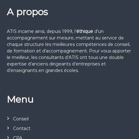
v
t
A propos
r
u
n
7
e
ATIS incarne ainsi, depuis 1999, l’
éthique
d’un
a
accompagnement sur mesure, mettant au service de
a
s
chaque structure les meilleures compétences de conseil,
v
É
de formation et d’accompagnement. Pour vous apporter
o
le meilleur, les consultants d’ATIS ont tous une double
v
i
expertise d’anciens dirigeants d’entreprises et
û
d’enseignants en grandes écoles.
è
g
t
n
a
2
e
Menu
t
m
0
i
e
Conseil
2
Contact
n
o
6
CPA