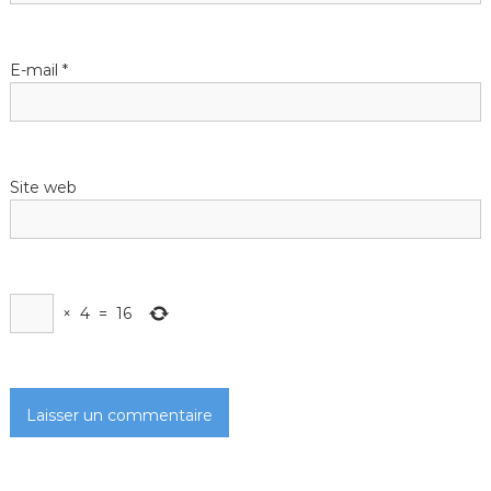
’
E-mail
*
a
r
t
Site web
i
c
×
4
=
16
l
e