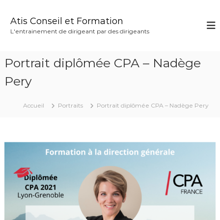
A
l
Atis Conseil et Formation
l
L'entrainement de dirigeant par des dirigeants
e
r
a
Portrait diplômée CPA – Nadège
u
c
Pery
o
n
Accueil
Portraits
Portrait diplômée CPA – Nadège Pery
t
e
n
u