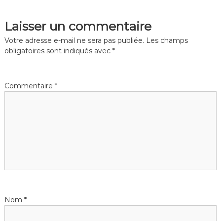
i
Laisser un commentaire
g
Votre adresse e-mail ne sera pas publiée.
Les champs
obligatoires sont indiqués avec
*
a
t
Commentaire
*
i
o
n
d
e
Nom
*
l