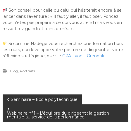
Son conseil pour celle ou celui qui hésiterait encore à se
lancer dans l’aventure : « Il faut y aller, il faut oser. Foncez,
vous n’êtes pas préparé à ce qui vous attend mais vous en
ressortirez grandi et transformé… ».
Si comme Nadège vous recherchez une formation hors
les murs, qui développe votre posture de dirigeant et votre
réflexion stratégique, osez le
CPA Lyon – Grenoble
.
,
Blog
Portraits
N
Séminaire – École polytechnique
a
Webinaire n°1 – L’équilibre du dirigeant : la gestion
mentale au service de la performance
v