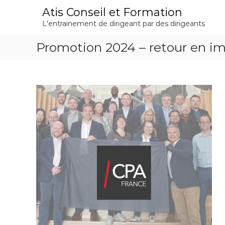
A
Atis Conseil et Formation
l
L'entrainement de dirigeant par des dirigeants
l
e
Promotion 2024 – retour en i
r
a
u
c
o
n
t
e
n
u