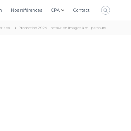
n
Nos références
CPA
Contact
orized
Promotion 2024 – retour en images à mi-parcours