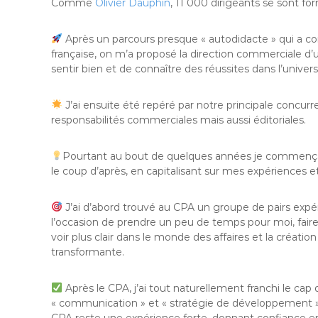
Comme
Olivier Dauphin
, 11 000 dirigeants se sont fo
Après un parcours presque « autodidacte » qui a c
française, on m’a proposé la direction commerciale d’
sentir bien et de connaître des réussites dans l’univers 
J’ai ensuite été repéré par notre principale concurr
responsabilités commerciales mais aussi éditoriales.
Pourtant au bout de quelques années je commençais dé
le coup d’après, en capitalisant sur mes expériences
J’ai d’abord trouvé au CPA un groupe de pairs expé
l’occasion de prendre un peu de temps pour moi, faire
voir plus clair dans le monde des affaires et la créati
transformante.
Après le CPA, j’ai tout naturellement franchi le ca
« communication » et « stratégie de développement ».