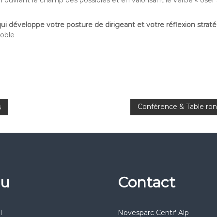
ouvrant le champ des possibles et en valorisant le verbe « oser »
ui développe votre posture de dirigeant et votre réflexion strat
noble
Conférence & Table rond
s
u
Contact
l
Novesparc Centr' Alp