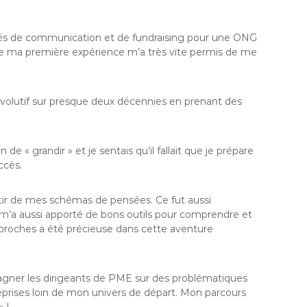
ités de communication et de fundraising pour une ONG
e de ma première expérience m’a très vite permis de me
s évolutif sur presque deux décennies en prenant des
« grandir » et je sentais qu’il fallait que je prépare
ccès.
rtir de mes schémas de pensées. Ce fut aussi
A m’a aussi apporté de bons outils pour comprendre et
es proches a été précieuse dans cette aventure
mpagner les dirigeants de PME sur des problématiques
eprises loin de mon univers de départ. Mon parcours