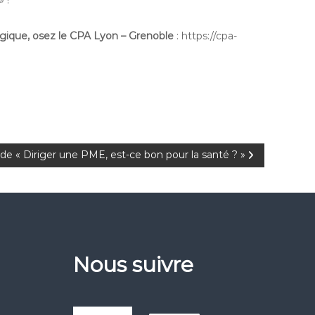
 !
égique, osez le CPA Lyon – Grenoble
: https://cpa-
e « Diriger une PME, est-ce bon pour la santé ? »
Nous suivre