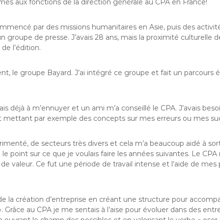
rmés aux fonctions de la direction générale au CPA en France!
ommencé par des missions humanitaires en Asie, puis des activ
un groupe de presse. J’avais 28 ans, mais la proximité culturell
de l’édition.
ent, le groupe Bayard. J’ai intégré ce groupe et fait un parcour
jà à m’ennuyer et un ami m’a conseillé le CPA. J’avais besoin de 
 et mettant par exemple des concepts sur mes erreurs ou mes su
rimenté, de secteurs très divers et cela m’a beaucoup aidé à so
 le point sur ce que je voulais faire les années suivantes. Le CP
on de valeur. Ce fut une période de travail intense et l’aide de m
p de la création d’entreprise en créant une structure pour acco
 Grâce au CPA je me sentais à l’aise pour évoluer dans des entr