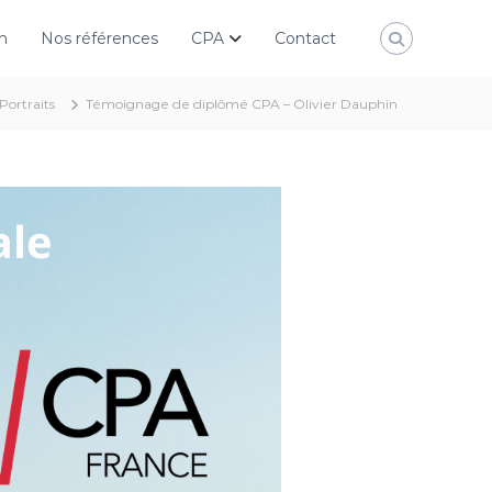
n
Nos références
CPA
Contact
Portraits
Témoignage de diplômé CPA – Olivier Dauphin