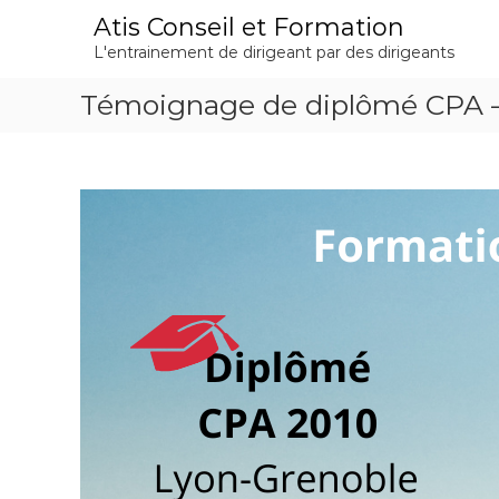
A
Atis Conseil et Formation
l
L'entrainement de dirigeant par des dirigeants
l
e
Témoignage de diplômé CPA –
r
a
u
c
o
n
t
e
n
u